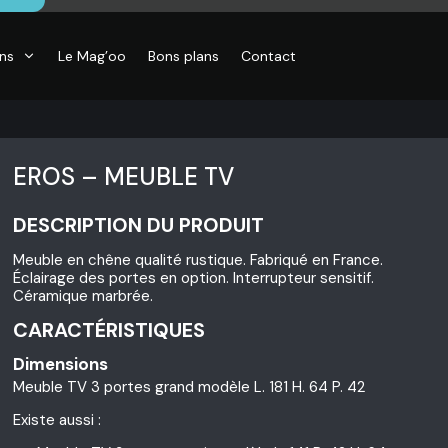
ons
Le Mag’oo
Bons plans
Contact
EROS – MEUBLE TV
DESCRIPTION DU PRODUIT
CO
Meuble en chêne qualité rustique. Fabriqué en France.
essoires de
Éclairage des portes en option. Interrupteur sensitif.
son, Objets
Céramique marbrée.
o,
inaires,
CARACTÉRISTIQUES
o murales
Dimensions
Meuble TV 3 portes grand modèle L. 181 H. 64 P. 42
Existe aussi :