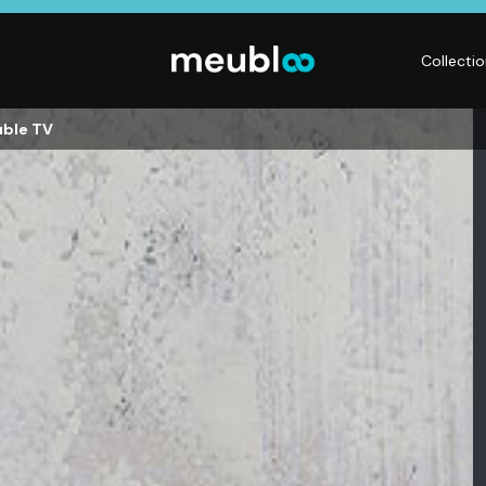
Collecti
uble TV
CHAMBRE
LITERIE
DÉ
Dressings,
Matelas,
Acc
ses,
Armoires, Lits,
Sommiers,
mai
Chevets,
Literies
déc
Commodes
électriques,
Lum
t
Linge de maison
Déc