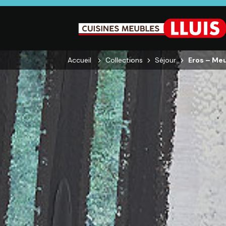
Accueil
Collections
Séjour
Eros – Me
CUISINE
SALON
SÉJOUR
Cuisines
Canapés droits,
Enfilades,
équipées,
Salons d’angles
Tables, Chai
adaptées à vos
& composables,
Meubles TV,
mesures.
Fauteuils et
Meubles de
canapés de
complémen
relaxation,
Tables basses