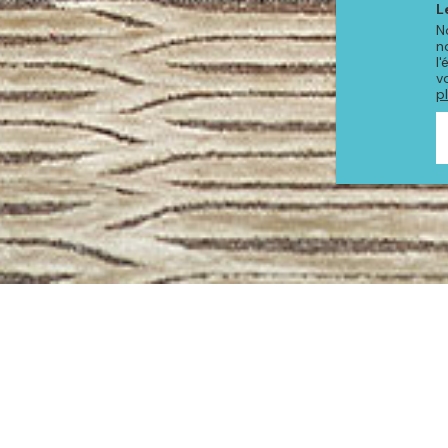
L
N
n
l
v
p
PRODUITS DE LA COLLE