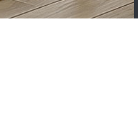
mbre – Buffet 3
Magna – Enfilade 4
ortes
portes