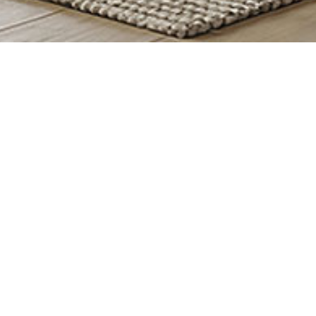
PRODUITS SIMILAIRES
Barcelone – Meuble
A
composable
p