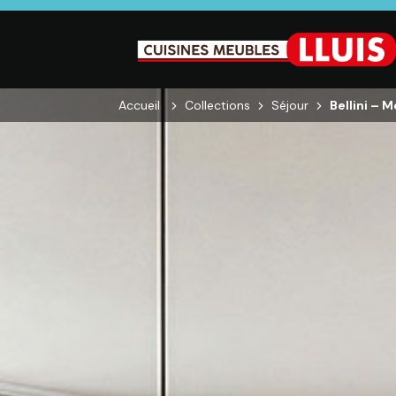
Accueil
Collections
Séjour
Bellini – 
CUISINE
SALON
SÉJOUR
Cuisines
Canapés droits,
Enfilades,
équipées,
Salons d’angles
Tables, Chai
adaptées à vos
& composables,
Meubles TV,
mesures.
Fauteuils et
Meubles de
canapés de
complémen
relaxation,
Tables basses