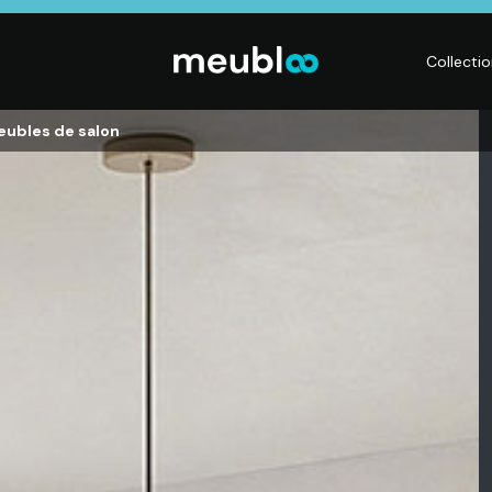
Collecti
Meubles de salon
CHAMBRE
LITERIE
DÉ
Dressings,
Matelas,
Acc
ses,
Armoires, Lits,
Sommiers,
mai
Chevets,
Literies
déc
Commodes
électriques,
Lum
t
Linge de maison
Déc