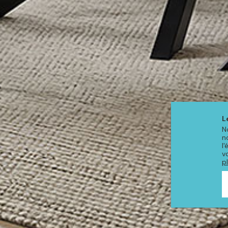
L
N
n
l
v
p