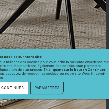
es cookies sur notre site
ous utilisons des cookies pour vous offrir la meilleure expérience sur
otre site. Nous utilisons également des cookies pour permettre
'élaboration de statistiques.
En cliquant sur le bouton Continuer
,
ous acceptez de recevoir les cookies sur notre site Web.
En savoir
lus
CONTINUER
PARAMÈTRES