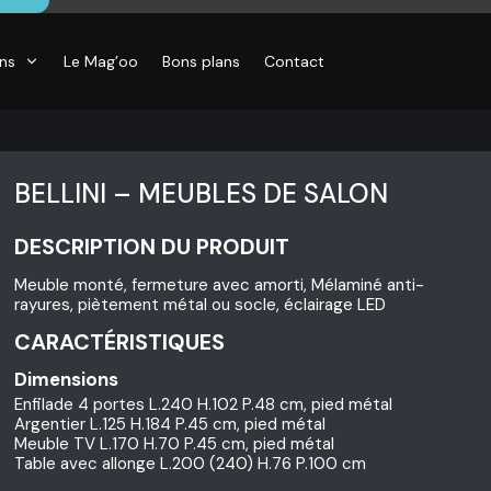
ons
Le Mag’oo
Bons plans
Contact
BELLINI – MEUBLES DE SALON
DESCRIPTION DU PRODUIT
CO
Meuble monté, fermeture avec amorti, Mélaminé anti-
essoires de
rayures, piètement métal ou socle, éclairage LED
son, Objets
o,
CARACTÉRISTIQUES
inaires,
o murales
Dimensions
Enfilade 4 portes L.240 H.102 P.48 cm, pied métal
Argentier L.125 H.184 P.45 cm, pied métal
Meuble TV L.170 H.70 P.45 cm, pied métal
Table avec allonge L.200 (240) H.76 P.100 cm