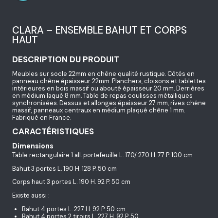
CLARA – ENSEMBLE BAHUT ET CORPS
HAUT
DESCRIPTION DU PRODUIT
Meubles sur socle 22mm en chêne qualité rustique. Côtés en
panneau chêne épaisseur 22mm. Planchers, cloisons et tablettes
intérieures en bois massif ou abouté épaisseur 20 mm. Derrières
en médium laqué 8 mm. Table de repas coulisses métalliques
synchronisées. Dessus et allonges épaisseur 27 mm, rives chêne
massif, panneaux centraux en médium plaqué chêne 1 mm.
Fabriqué en France.
CARACTÉRISTIQUES
Dimensions
Table rectangulaire 1 all. portefeuille L. 170/ 270 H. 77 P. 100 cm
Bahut 3 portes L. 190 H. 128 P. 50 cm
Corps haut 3 portes L. 190 H. 92 P. 50 cm
Existe aussi :
Bahut 4 portes L. 227 H. 92 P. 50 cm
Bahut 4 portes 2 tiroirs L. 227 H. 92 P. 50